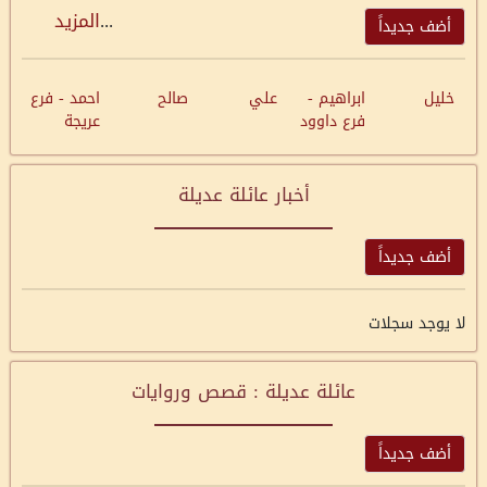
...
المزيد
أضف جديداً
خليل
ابراهيم -
علي
صالح
احمد - فرع
فرع داوود
عريجة
أخبار عائلة عديلة
أضف جديداً
لا يوجد سجلات
عائلة عديلة : قصص وروايات
أضف جديداً