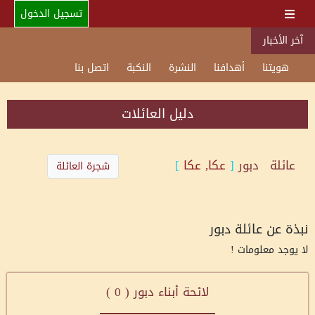
تسجيل الدخول
آخر الأخبار
هويتنا
أهدافنا
النشرة
النكبة
اتصل بنا
دليل العائلات
عائلة
دبور
[
عكا, عكا
]
شجرة العائلة
نبذة عن عائلة دبور
لا يوجد معلومات !
لائحة أبناء دبور (
0
)