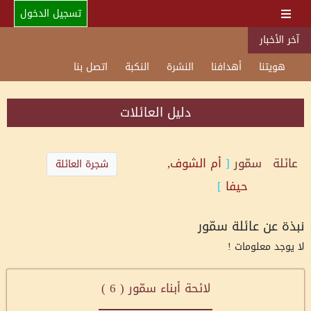
تسجيل الدخول
آخر الأخبار
هويتنا
أهدافنا
النشرة
النكبة
اتصل بنا
دليل العائلات
عائلة
سمّور
[
أم الشوف,
شجرة العائلة
حيفا
]
نبذة عن عائلة سمّور
لا يوجد معلومات !
لائحة أبناء سمّور (
6
)