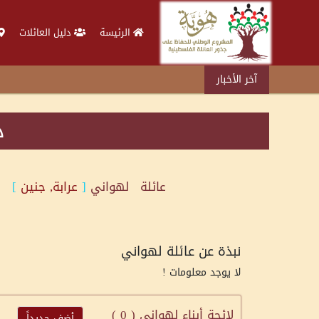
الرئيسة
دليل العائلات
آخر الأخبار
د
عائلة
لهواني
[
عرابة, جنين
]
نبذة عن عائلة لهواني
لا يوجد معلومات !
لائحة أبناء لهواني (
0
)
أضف جديداً