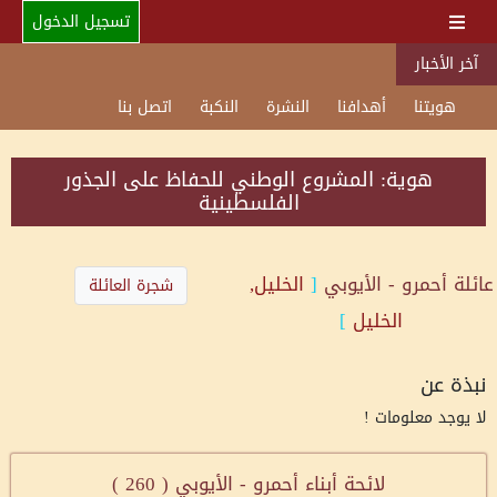
تسجيل الدخول
آخر الأخبار
هويتنا
أهدافنا
النشرة
النكبة
اتصل بنا
هوية: المشروع الوطني للحفاظ على الجذور
الفلسطينية
عائلة
أحمرو - الأيوبي
[
الخليل,
شجرة العائلة
الخليل
]
نبذة عن
لا يوجد معلومات !
لائحة أبناء أحمرو - الأيوبي (
260
)