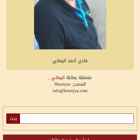
فادي أحمد اليماني
متعلقة بعائلة
اليماني
,
المصدر: Howiyya
info@howiyya.com