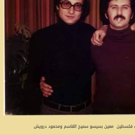
اء فلسطين معين بسيسو سميح القاسم ومحمود درويش