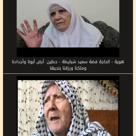
هوية - الحاجة فضة سعيد شبايطة - حطين: أرض أبونا وأجدادنا
وملكنا ورزقنا بنحبها