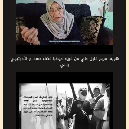
هوية: مريم خليل علي من قرية طيطبا قضاء صفد: والله بتيجي
ببالي