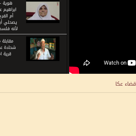
هوية -
ابراهيم عب
أم الفرج
يصحلي أر
لأنه فلسط
مقابلة م
شحادة عبد
قرية ام
قضاء عكا