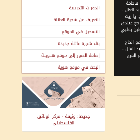
 فاطمة
الدورات التدريبية
د العال -
: يا ريت
التعريف عن شجرة العائلة
جع عبلدي
ين بقلبي
التسجيل في الموقع
ع الحاج
بناء شجرة عائلة جديدة
 العال -
 الفرج
إضافة الصور إلى موقع هـــويـــة
البحث في موقع هوية
جديدنا: وثيقة - مركز الوثائق
الفلسطيني