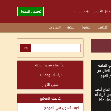
تسجيل الدخول
دليل الأفلام
تابعنا
أهدافنا
النشرة
النكبة
اتصل بنا
ابدأ ببناء شجرة عائلة
ع الحاجة
العال من
دراسات ومقالات
 الفرج
سجل الزوار
الحاج أحمد
من قرية أم
خريطة الموقع
ضاء عكا
كيف تُسجل في الموقع