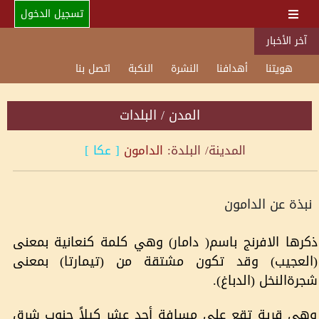
تسجيل الدخول
آخر الأخبار
هويتنا
أهدافنا
النشرة
النكبة
اتصل بنا
المدن / البلدات
المدينة/ البلدة:
الدامون
[
عكا
]
نبذة عن الدامون
ذكرها الافرنج باسم( دامار) وهي كلمة كنعانية بمعنى
(العجيب) وقد تكون مشتقة من (تيمارتا) بمعنى
شجرةالنخل (الدباغ).
وهي قرية تقع على مسافة أحد عشر كيلاً جنوب شرق