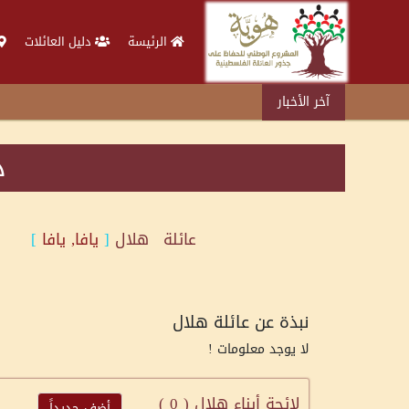
الرئيسة
دليل العائلات
آخر الأخبار
د
عائلة
هلال
[
يافا, يافا
]
نبذة عن عائلة هلال
لا يوجد معلومات !
لائحة أبناء هلال (
0
)
أضف جديداً